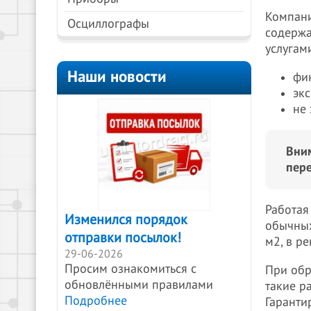
Компани
Осциллографы
содержа
услугам
Наши новости
фи
эк
не
Вни
пер
Работая
Изменился порядок
обычных
отправки посылок!
м2, в р
29-06-2026
Просим ознакомиться с
При обр
обновлёнными правилами
такие р
Подробнее
Гаранти