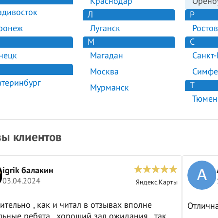
Краснодар
Оренб
адивосток
Л
Р
ронеж
Луганск
Ростов
М
С
нецк
Магадан
Санкт-
Москва
Симфе
атеринбург
Т
Мурманск
Тюмен
ы клиентов
igrik балакин
03.04.2024
Яндекс.Карты
ительно , как и читал в отзывах вполне
Отличн
ьные ребята , хороший зал ожидания , так