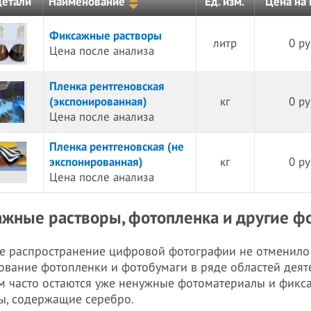
Цена на
детали
Наименование
Ед. изм.
Фиксажные растворы
литр
0 ру
Цена после анализа
Пленка рентгеновская
(экспонированная)
кг
0 ру
Цена после анализа
Пленка рентгеновская (не
экспонированная)
кг
0 ру
Цена после анализа
жные растворы, фотопленка и другие 
 распространение цифровой фотографии не отменило
ование фотопленки и фотобумаги в ряде областей деят
м часто остаются уже ненужные фотоматериалы и фикс
ы, содержащие серебро.