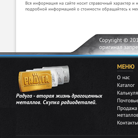
Вся информация на сайте носит справочный характер и 
подробной информацией о стоимости обращайтесь к ме
Copyright © 20
оригинал запр
МЕНЮ
О нас
Каталог
Калькуля
Радуга - вторая жизнь драгоценных
Почтовы
металлов. Скупка радиодеталей.
Продажа
металло
Контакты