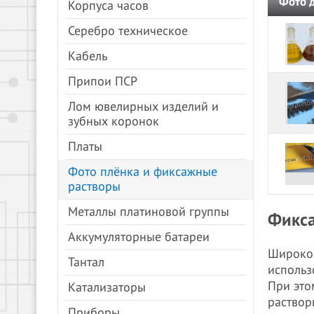
Фото 
Корпуса часов
Серебро техническое
Кабель
Припои ПСР
Лом ювелирных изделий и
зубных коронок
Платы
Фото плёнка и фиксажные
растворы
Металлы платиновой группы
Фикса
Аккумуляторные батареи
Широкое
Тантал
использ
При это
Катализаторы
раствор
Приборы