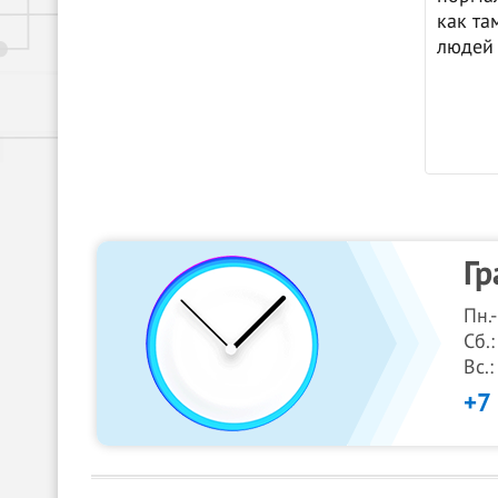
как та
людей 
Гр
Пн.
Сб.:
Вс.
+7