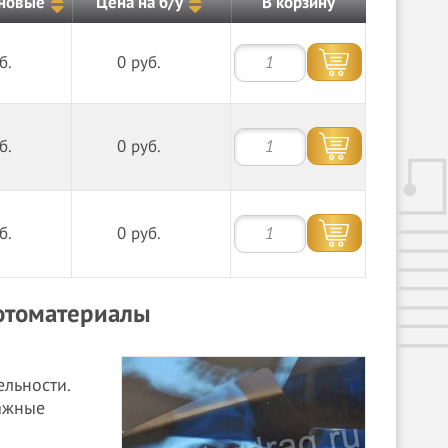
 новые
Цена на б/у
В корзину
б.
0 руб.
б.
0 руб.
б.
0 руб.
фотоматериалы
ельности.
ажные