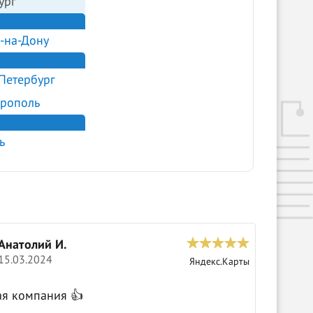
ург
-на-Дону
Петербург
рополь
ь
Анатолий И.
С
15.03.2024
0
Яндекс.Карты
Крутые 
ая компания 👍