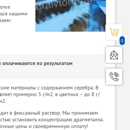
отке
ться нашими
маем:
0
 оплачиваются по результатам
ские материалы с содержанием серебра. В
яет примерно 5 г/м2, в цветных – до 8 г/
м2.
одит в фиксажный раствор. Мы принимаем
стью установить концентрацию драгметалла.
почные цены и своевременную оплату!