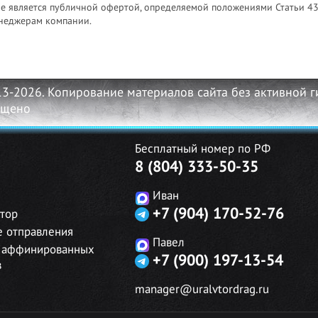
не является публичной офертой, определяемой положениями Статьи 43
неджерам компании.
13-2026. Копирование материалов сайта без активной 
ещено
Бесплатный номер по РФ
8 (804) 333-50-35
Иван
+7 (904) 170-52-76
тор
е отправления
Павел
 аффинированных
+7 (900) 197-13-54
в
manager@uralvtordrag.ru