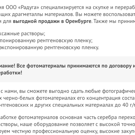
я ООО «Радуга» специализируется на скупке и перераб
щих драгметаллы материалов. Вы можете воспользова
и для
выгодной продажи в Оренбурге
. Также мы прини
ксажные растворы;
спонированную рентгеновскую пленку;
 экспонированную рентгеновскую пленку.
мание! Все фотоматериалы принимаются по договору и
еработки!
 с нами, вы сможете выгодно сдать любые фотографиче
 черно-белых фотоматериалах его концентрация составл
ентгеновских и других специальных материалах до 40 г/
аботке фотоматериалов основная часть серебра перех
астворы, наше оборудование позволяет с высокой точно
руем честную профессиональную оценку, высокие заку