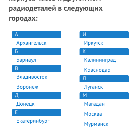
радиодеталей в следующих
городах:
А
И
Архангельск
Иркутск
Б
К
Барнаул
Калининград
В
Краснодар
Владивосток
Л
Воронеж
Луганск
Д
М
Донецк
Магадан
Е
Москва
Екатеринбург
Мурманск