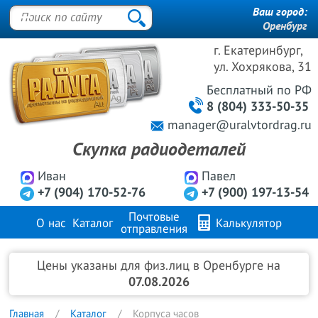
Ваш город:
Оренбург
г. Екатеринбург,
ул. Хохрякова, 31
Бесплатный
по РФ
8 (804) 333-50-35
manager@uralvtordrag.ru
Скупка радиодеталей
Иван
Павел
+7 (904) 170-52-76
+7 (900) 197-13-54
Почтовые
О нас
Каталог
Калькулятор
отправления
Продажа металлов
FAQ
Контакты
Цены указаны для физ.лиц в Оренбурге на
07.08.2026
Главная
Каталог
Корпуса часов