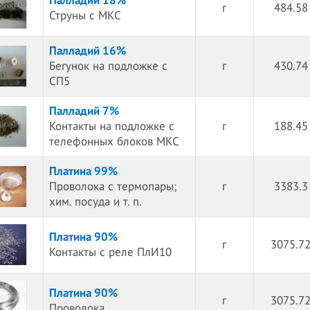
Палладий 18%
г
484.58
Струны с МКС
Палладий 16%
Бегунок на подложке с
г
430.74
СП5
Палладий 7%
Контакты на подложке с
г
188.45
телефонных блоков МКС
Платина 99%
Проволока с термопары;
г
3383.3
хим. посуда и т. п.
Платина 90%
г
3075.72
Контакты с реле ПлИ10
Платина 90%
г
3075.72
Проволока