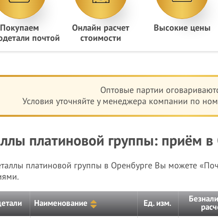
Покупаем
Онлайн расчет
Высокие цены
одетали почтой
стоимости
Оптовые партии оговариваютс
Условия уточняйте у менеджера компании по номе
ллы платиновой группы: приём в 
еталлы платиновой группы в Оренбурге Вы можете «По
иями.
Безнал
детали
Наименование
Ед. изм.
расч