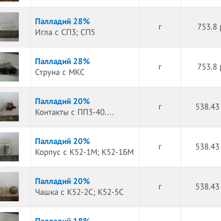
Палладий 28%
г
753.8 
Игла с СП3; СП5
Палладий 28%
г
753.8 
Струна с МКС
Палладий 20%
г
538.43
Контакты с ПП3-40....
Палладий 20%
г
538.43
Корпус с К52-1М; К52-1БМ
Палладий 20%
г
538.43
Чашка с К52-2С; К52-5С