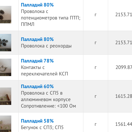
Палладий 80%
Проволока с
г
2153.71
потенциометров типа ПТП;
ППМЛ
Палладий 80%
г
2153.71
Проволока с реохорды
Палладий 78%
Контакты с
г
2099.87
переключателей КСП
Палладий 60%
Проволока с СП5 в
г
1615.28
аллюминевом корпусе
Сопротивление: <100 Ом
Палладий 58%
г
1561.44
Бегунок с СП3; СП5