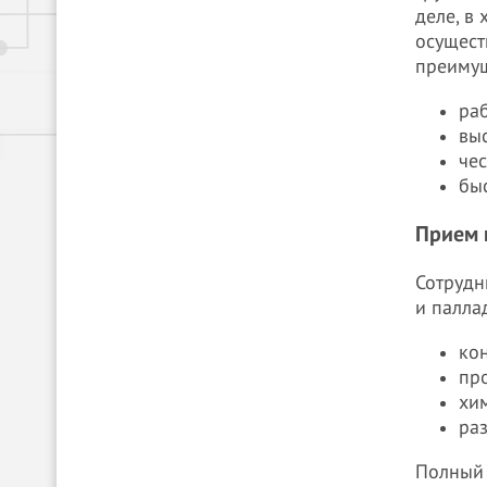
деле, в
осущест
преимущ
ра
вы
чес
быс
Прием 
Сотрудн
и палла
ко
пр
хи
раз
Полный 