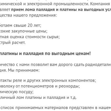
 химической и электронной промышленности. Компания
вляет
прием лома палладия и платины на выгодных ус
ества нашего предложения:
ботаем свыше 20 лет;
сокие закупочные цены;
тная оценка стоимости сырья;
трый расчет.
платины и палладия по выгодным ценам!
ичество с нами позволит вам дорого сдать радиодетал
дия. Мы принимаем:
нтакты реле и других электронных компонентов;
оволоку от потенциометров и реохорды;
мическую посуду;
личный лом платины и палладия и т.д.
список принимаемых материалов представлен в нашем к