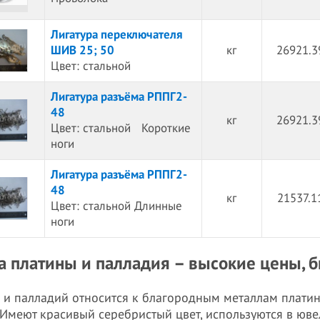
Лигатура переключателя
ШИВ 25; 50
кг
26921.3
Цвет: стальной
Лигатура разъёма РППГ2-
48
кг
26921.3
Цвет: стальной Короткие
ноги
Лигатура разъёма РППГ2-
48
кг
21537.1
Цвет: стальной Длинные
ноги
а платины и палладия – высокие цены, 
 и палладий относится к благородным металлам плати
 Имеют красивый серебристый цвет, используются в юв