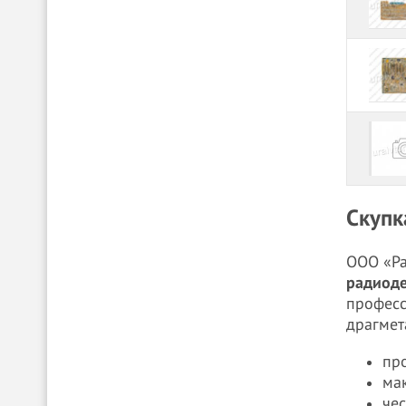
Скупк
ООО «Ра
радиоде
професс
драгмет
пр
ма
чес