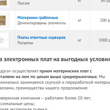
кг
80 р
Лысые
Материнки грабленые
кг
200 р
Демонтированы элементы
Платы ответные серверов
кг
1000 
Разъемы
а электронных плат на выгодных услови
дуга» осуществляет
прием материнских плат с
талями на лом по ценам выше среднерыночных
. Мы
ионально занимаемся скупкой и переработкой материа
аллами, преимущества нашего предложения:
оверенная компания ‒ работаем более 20 лет;
ксимальные цены;
тная экспертная оценка;