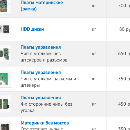
Платы материнские
кг
500 р
(рамка)
HDD диски
кг
80 р
Платы управления
Чип с уголком, без
кг
650 р
штекеров и разъемов
Платы управления
Чип с уголком, разъемы и
кг
550 р
штекеры
Платы управления
4-х сторонние чипы без
кг
450 р
уголка
Материнки без мостов
Отсутствуют чипы с
кг
350 р